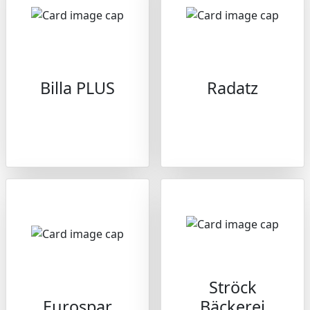
Billa PLUS
Radatz
Ströck
Eurospar
Bäckerei