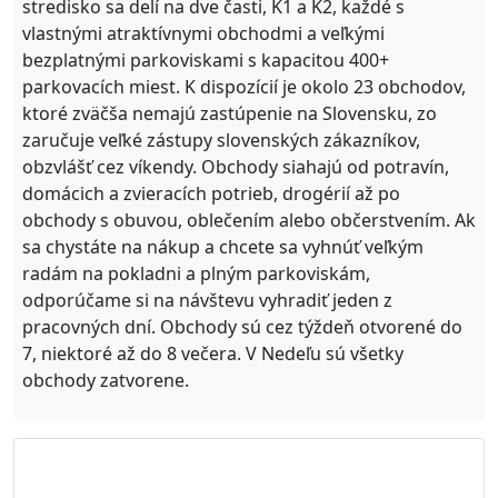
stredisko sa delí na dve časti, K1 a K2, každé s
vlastnými atraktívnymi obchodmi a veľkými
bezplatnými parkoviskami s kapacitou 400+
parkovacích miest. K dispozícií je okolo 23 obchodov,
ktoré zväčša nemajú zastúpenie na Slovensku, zo
zaručuje veľké zástupy slovenských zákazníkov,
obzvlášť cez víkendy. Obchody siahajú od potravín,
domácich a zvieracích potrieb, drogérií až po
obchody s obuvou, oblečením alebo občerstvením. Ak
sa chystáte na nákup a chcete sa vyhnúť veľkým
radám na pokladni a plným parkoviskám,
odporúčame si na návštevu vyhradiť jeden z
pracovných dní. Obchody sú cez týždeň otvorené do
7, niektoré až do 8 večera. V Nedeľu sú všetky
obchody zatvorene.