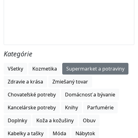
Kategórie
Všetky
Kozmetika
Supermarket a potraviny
Zdravie a krása
Zmiešaný tovar
Chovateľské potreby
Domácnosť a bývanie
Kancelárske potreby
Knihy
Parfumérie
Doplnky
Koža a kožušiny
Obuv
Kabelky a tašky
Móda
Nábytok